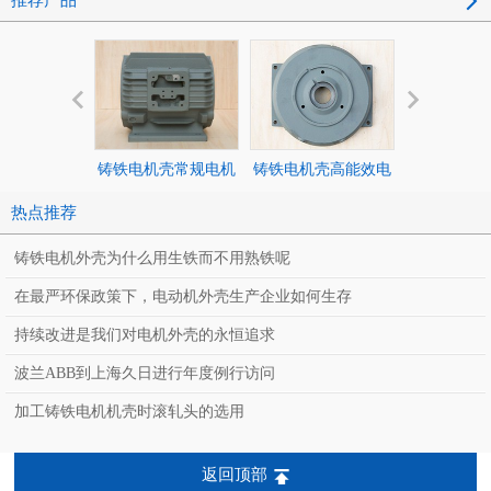
推荐产品
铸铁电机壳常规电机
铸铁电机壳高能效电
铸铁电机壳
100旁机机座外壳
机100前端盖电机外
加长100顶
热点推荐
壳配件
壳
铸铁电机外壳为什么用生铁而不用熟铁呢
在最严环保政策下，电动机外壳生产企业如何生存
持续改进是我们对电机外壳的永恒追求
波兰ABB到上海久日进行年度例行访问
加工铸铁电机机壳时滚轧头的选用
返回顶部