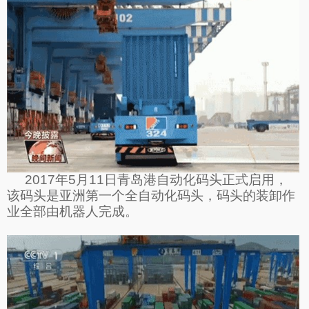
2017
年
5
月
11
日青岛港自动化码头正式启用，
该码头是亚洲第一个全自动化码头，码头的装卸作
业全部由机器人完成。