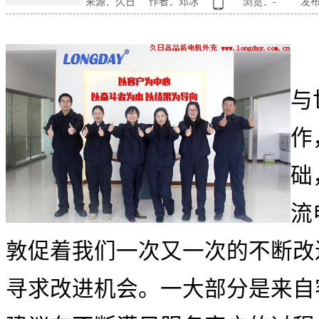
来源：久日
作者：邓冰
浏览：
-
发布
与
作
础
流
敦促着我们一次又一次的不断改
寻求改进机会。一大部分是来自