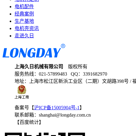
电机配件
经典案例
生产基地
电机壳资讯
走进久日
上海久日机械有限公司
版权所有
服务热线：
021-57899483
QQ：
3391682970
地址：
上海市松江区新浜工业区（二期）文胡路398号 /
备案号【
沪ICP备15005904号-1
】
联系邮箱：
shanghai@longday.com.cn
【百度统计】