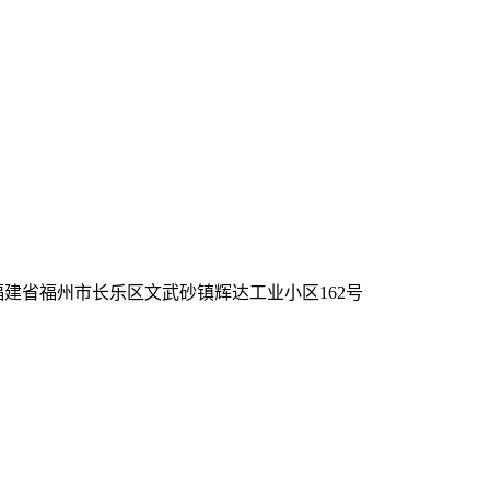
 福建省福州市长乐区文武砂镇辉达工业小区162号