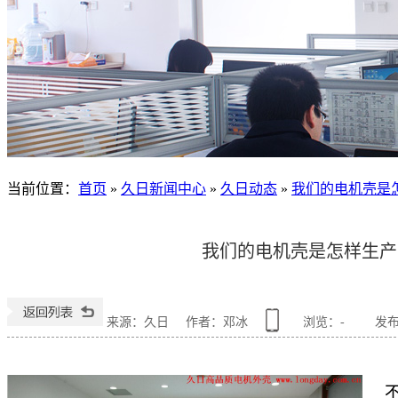
当前位置
：
首页
»
久日新闻中心
»
久日动态
»
我们的电机壳是
我们的电机壳是怎样生产
来源：久日
作者：邓冰
浏览：
-
发布