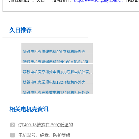
【责任编辑】：
久日
版权所有：
http://www.longday.com.cn
转载请
久日推荐
铸铁电机壳防爆电机90L立机机座外壳
铸铁电机壳防爆电机加长160M顶机机座外壳
铸铁电机壳高能效电机160底脚电机外壳配件
铸铁电机壳常规电机132顶机机座外壳
铸铁电机壳高能效电机132顶机机座外壳
相关电机壳资讯
QT400-18铸态在-50℃低温的冲击解析
电机型号、绝缘、防护等级