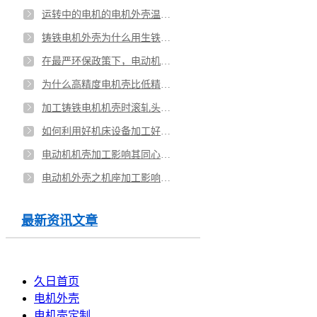
运转中的电机的电机外壳温度多少度合理
铸铁电机外壳为什么用生铁而不用熟铁呢
在最严环保政策下，电动机外壳生产企业如何生存
为什么高精度电机壳比低精度电机壳好做
加工铸铁电机机壳时滚轧头的选用
如何利用好机床设备加工好电动机外壳
电动机机壳加工影响其同心度的因素
电动机外壳之机座加工影响表面粗糙度的因素
最新资讯文章
久日首页
电机外壳
电机壳定制