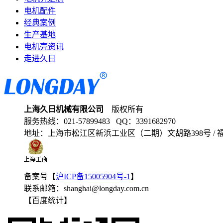
电机配件
经典案例
生产基地
电机壳资讯
走进久日
上海久日机械有限公司
版权所有
服务热线：
021-57899483
QQ：
3391682970
地址：
上海市松江区新浜工业区（二期）文胡路398号 /
备案号【
沪ICP备15005904号-1
】
联系邮箱：
shanghai@longday.com.cn
【百度统计】