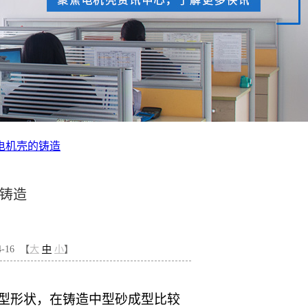
电机壳的铸造
铸造
-16 【
大
中
小
】
型形状，在铸造中型砂成型比较