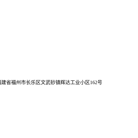
 福建省福州市长乐区文武砂镇辉达工业小区162号