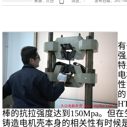
来源：久日
浏览：
-
发布日期：2017-04
有
强
特
电
性
的
H
棒的抗拉强度达到
150Mpa
。但在
铸造电机壳本身的相关性有时候