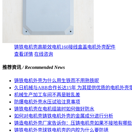
铸铁电机壳高能效电机160接线盒盖电机外壳配件
查看详情
在线咨询
推荐资讯
/ Recommended News
铸铁电机外壳为什么用生铁而不用熟铁呢
久日机械与ABB合作长达15年 为其提供优质的电机外壳
机械生产加工车间不再是脏乱差
防爆电机外壳水压试验注意事项
铸铁电机壳在电机组装时如何做好防水
如何对电机壳铸铁电机外壳的金属成分进行分析
铸造电机外壳厂家告诉你：压铸电机壳如果不接地有哪些
铸铁电机外壳球铁电机壳的内腔为什么要防锈