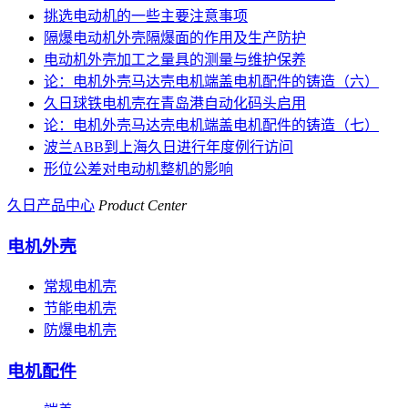
挑选电动机的一些主要注意事项
隔爆电动机外壳隔爆面的作用及生产防护
电动机外壳加工之量具的测量与维护保养
论：电机外壳马达壳电机端盖电机配件的铸造（六）
久日球铁电机壳在青岛港自动化码头启用
论：电机外壳马达壳电机端盖电机配件的铸造（七）
波兰ABB到上海久日进行年度例行访问
形位公差对电动机整机的影响
久日产品中心
Product Center
电机外壳
常规电机壳
节能电机壳
防爆电机壳
电机配件