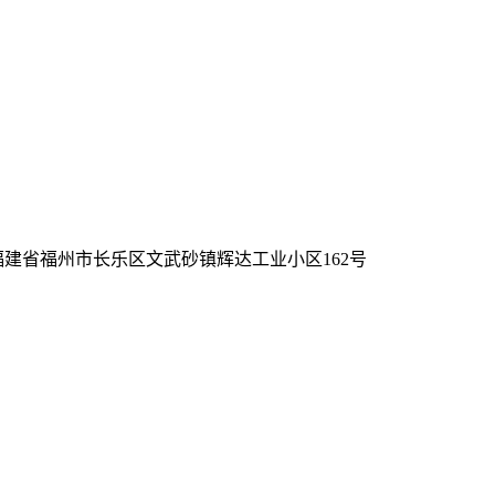
 福建省福州市长乐区文武砂镇辉达工业小区162号